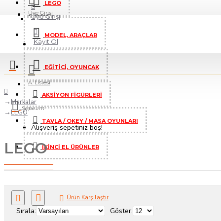
LEGO
Üye Girişi
Üye Girişi
MODEL, ARAÇLAR
Kayıt Ol
EĞİTİCİ, OYUNCAK
A. Listesi
AKSIYON FIGÜRLERI
Markalar
Sepetim
LEGO
TAVLA / OKEY / MASA OYUNLARI
Alışveriş sepetiniz boş!
LEGO
İKINCI EL ÜRÜNLER
Ürün Karşılaştır
Sırala:
Göster: