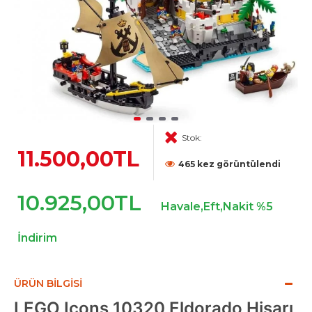
Stok:
11.500,00TL
465 kez görüntülendi
10.925,00TL
Havale,Eft,Nakit %5
İndirim
ÜRÜN BILGISI
LEGO Icons 10320 Eldorado Hisarı