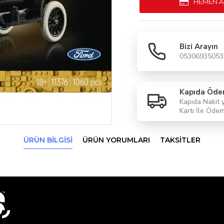
HEMEN A
Bizi Arayın
05306935053
Kapıda Öd
Kapıda Nakit 
Kartı İle Öde
ÜRÜN BILGISI
ÜRÜN YORUMLARI
TAKSITLER