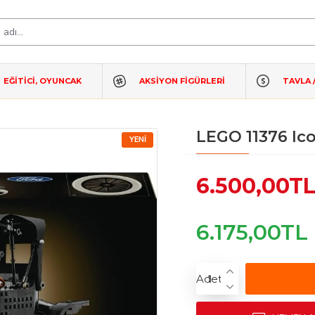
EĞİTİCİ, OYUNCAK
AKSIYON FIGÜRLERI
TAVLA 
LEGO 11376 Ic
YENI
6.500,00T
6.175,00TL
Adet