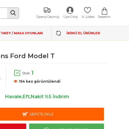
Sepetim
Sipariş Geçmişi
Üye Girişi
A. Listesi
/ OKEY / MASA OYUNLARI
İKINCI EL ÜRÜNLER
ons Ford Model T
1
Stok:
L
154 kez görüntülendi
Havale,Eft,Nakit %5 İndirim
SEPETE EKLE