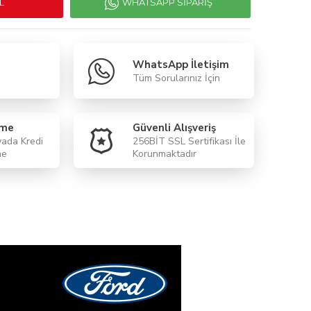
L
WHATSAPP SIPARIŞ
WhatsApp İletişim
Tüm Sorularınız İçin
eme
Güvenli Alışveriş
yada Kredi
256BİT SSL Sertifikası İle
me
Korunmaktadır