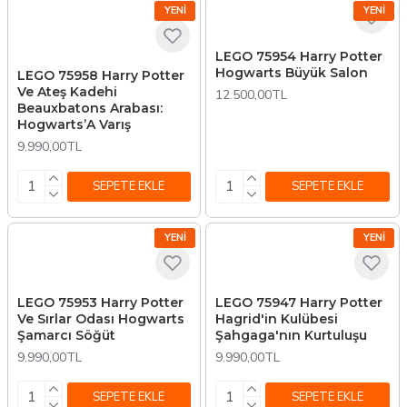
YENI
YENI
LEGO 75954 Harry Potter
Hogwarts Büyük Salon
LEGO 75958 Harry Potter
Ve Ateş Kadehi
12.500,00TL
Beauxbatons Arabası:
Hogwarts’A Varış
9.990,00TL
SEPETE EKLE
SEPETE EKLE
YENI
YENI
LEGO 75953 Harry Potter
LEGO 75947 Harry Potter
Ve Sırlar Odası Hogwarts
Hagrid'in Kulübesi
Şamarcı Söğüt
Şahgaga'nın Kurtuluşu
9.990,00TL
9.990,00TL
SEPETE EKLE
SEPETE EKLE