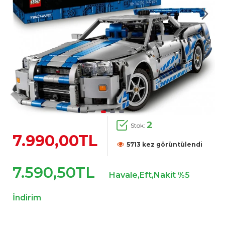
2
Stok:
7.990,00TL
5713 kez görüntülendi
7.590,50TL
Havale,Eft,Nakit %5
İndirim