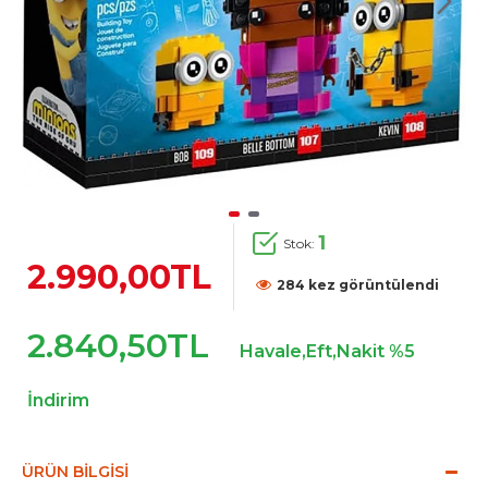
1
Stok:
2.990,00TL
284 kez görüntülendi
2.840,50TL
Havale,Eft,Nakit %5
İndirim
ÜRÜN BILGISI