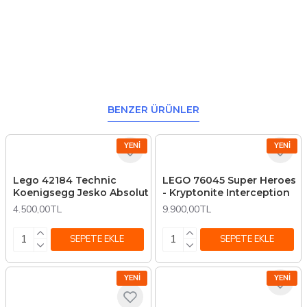
BENZER ÜRÜNLER
YENI
YENI
Lego 42184 Technic
LEGO 76045 Super Heroes
Koenigsegg Jesko Absolut
- Kryptonite Interception
4.500,00TL
9.900,00TL
SEPETE EKLE
SEPETE EKLE
YENI
YENI