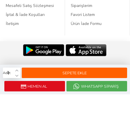
Mesafeli Satış Sözleşmesi
Siparişlerim
İptal & İade Koşulları
Favori Listem
İletişim
Ürün İade Formu
Dil:
SEPETE EKLE
Adet
HEMEN AL
WHATSAPP SIPARIŞ
Webticaretim
E-ticaret
ile Kurulmustur