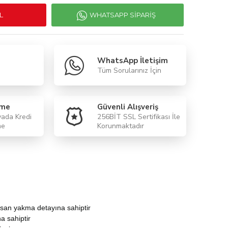
L
WHATSAPP SIPARIŞ
WhatsApp İletişim
Tüm Sorularınız İçin
eme
Güvenli Alışveriş
yada Kredi
256BİT SSL Sertifikası İle
me
Korunmaktadır
orsan yakma detayına sahiptir
a sahiptir