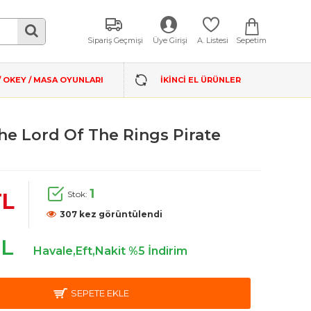
Sepetim
Sipariş Geçmişi
Üye Girişi
A. Listesi
/ OKEY / MASA OYUNLARI
İKINCI EL ÜRÜNLER
e Lord Of The Rings Pirate
1
Stok:
TL
307 kez görüntülendi
TL
Havale,Eft,Nakit %5 İndirim
SEPETE EKLE