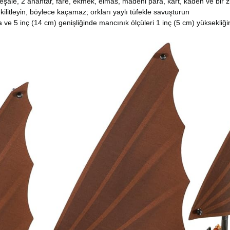
meşale, 2 anahtar, fare, ekmek, elmas, madeni para, kart, kadeh ve bir z
kilitleyin, böylece kaçamaz; orkları yaylı tüfekle savuşturun
ve 5 inç (14 cm) genişliğinde mancınık ölçüleri 1 inç (5 cm) yüksekliğ