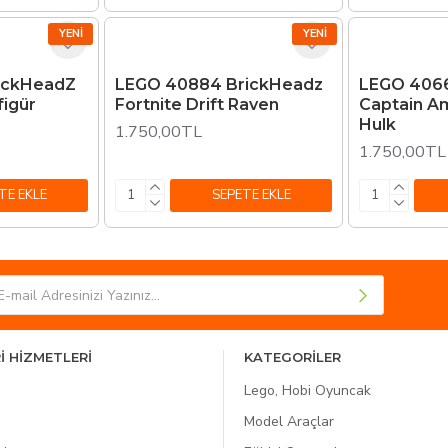
YENI
YENI
ickHeadZ
LEGO 40884 BrickHeadz
LEGO 406
figür
Fortnite Drift Raven
Captain A
Hulk
1.750,00TL
1.750,00TL
TE EKLE
SEPETE EKLE
İ HİZMETLERİ
KATEGORİLER
Lego, Hobi Oyuncak
Model Araçlar