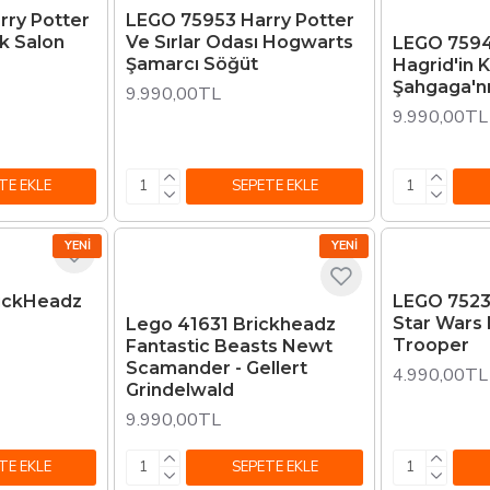
ry Potter
LEGO 75953 Harry Potter
k Salon
Ve Sırlar Odası Hogwarts
LEGO 7594
Şamarcı Söğüt
Hagrid'in 
Şahgaga'nı
9.990,00TL
9.990,00TL
TE EKLE
SEPETE EKLE
YENI
YENI
ickHeadz
LEGO 7523
Star Wars 
Lego 41631 Brickheadz
Trooper
Fantastic Beasts Newt
Scamander - Gellert
4.990,00TL
Grindelwald
9.990,00TL
TE EKLE
SEPETE EKLE