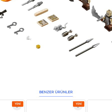
BENZER ÜRÜNLER
YENI
YENI