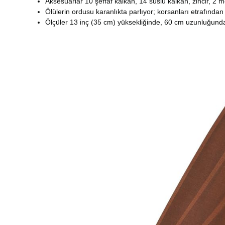
Aksesuarlar 10 şeffaf kalkan, 14 süslü kalkan, zincir, 2 
Ölülerin ordusu karanlıkta parlıyor; korsanları etrafından 
Ölçüler 13 inç (35 cm) yüksekliğinde, 60 cm uzunluğunda 