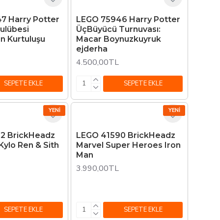
7 Harry Potter
LEGO 75946 Harry Potter
Kulübesi
ÜçBüyücü Turnuvası:
n Kurtuluşu
Macar Boynuzkuyruk
ejderha
4.500,00TL
SEPETE EKLE
SEPETE EKLE
YENI
YENI
2 BrickHeadz
LEGO 41590 BrickHeadz
Kylo Ren & Sith
Marvel Super Heroes Iron
Man
3.990,00TL
SEPETE EKLE
SEPETE EKLE