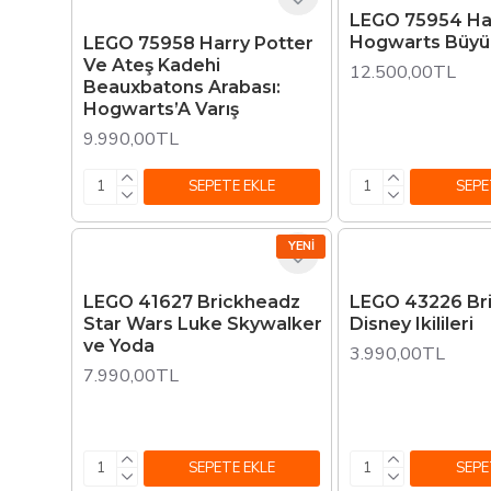
LEGO 75954 Har
Hogwarts Büyü
LEGO 75958 Harry Potter
Ve Ateş Kadehi
12.500,00TL
Beauxbatons Arabası:
Hogwarts’A Varış
9.990,00TL
SEPETE EKLE
SEPE
YENI
LEGO 41627 Brickheadz
LEGO 43226 Br
Star Wars Luke Skywalker
Disney Ikilileri
ve Yoda
3.990,00TL
7.990,00TL
SEPETE EKLE
SEPE