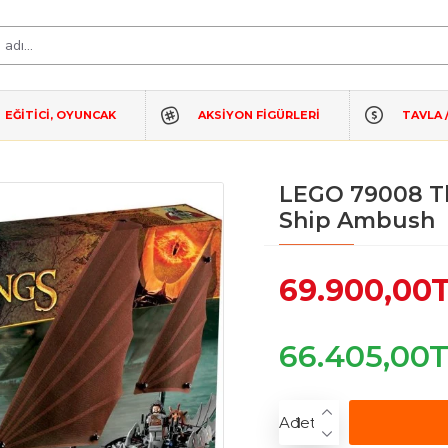
EĞİTİCİ, OYUNCAK
AKSIYON FIGÜRLERI
TAVLA 
LEGO 79008 Th
Ship Ambush
69.900,00
66.405,00
Adet