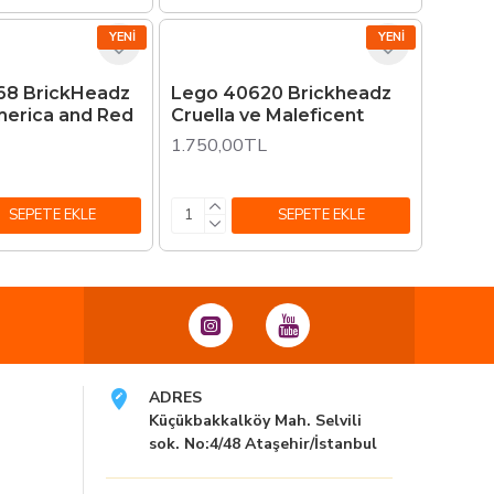
YENI
YENI
68 BrickHeadz
Lego 40620 Brickheadz
merica and Red
Cruella ve Maleficent
1.750,00TL
SEPETE EKLE
SEPETE EKLE
ADRES
Küçükbakkalköy Mah. Selvili
sok. No:4/48 Ataşehir/İstanbul