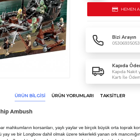
HEMEN A
Bizi Arayın
05306935053
Kapıda Öd
Kapıda Nakit 
Kartı İle Öde
ÜRÜN BILGISI
ÜRÜN YORUMLARI
TAKSITLER
 Ship Ambush
mbar mahkumların korsanları, yaylı yaylar ve birçok büyük orta toprak k
üylü yay ve bir Longbow dahil olmak üzere tekerlekli yanan ork mancınığın