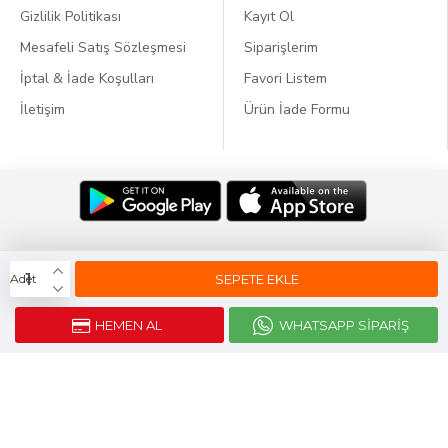
Gizlilik Politikası
Kayıt Ol
Mesafeli Satış Sözleşmesi
Siparişlerim
İptal & İade Koşulları
Favori Listem
İletişim
Ürün İade Formu
Dil:
SEPETE EKLE
Adet
HEMEN AL
WHATSAPP SIPARIŞ
Webticaretim
E-ticaret
ile Kurulmustur