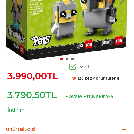
1
Stok:
3.990,00TL
123 kez görüntülendi
3.790,50TL
Havale,Eft,Nakit %5
İndirim
ÜRÜN BILGISI