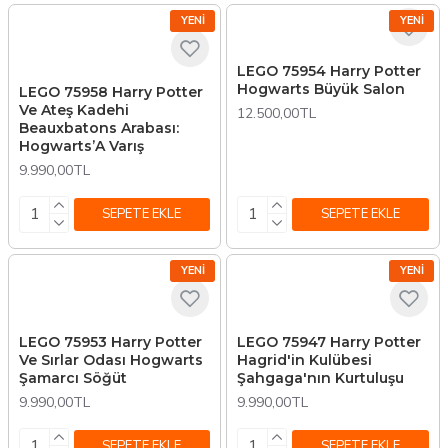
YENI
YENI
LEGO 75954 Harry Potter
Hogwarts Büyük Salon
LEGO 75958 Harry Potter
Ve Ateş Kadehi
12.500,00TL
Beauxbatons Arabası:
Hogwarts’A Varış
9.990,00TL
SEPETE EKLE
SEPETE EKLE
YENI
YENI
LEGO 75953 Harry Potter
LEGO 75947 Harry Potter
Ve Sırlar Odası Hogwarts
Hagrid'in Kulübesi
Şamarcı Söğüt
Şahgaga'nın Kurtuluşu
9.990,00TL
9.990,00TL
SEPETE EKLE
SEPETE EKLE