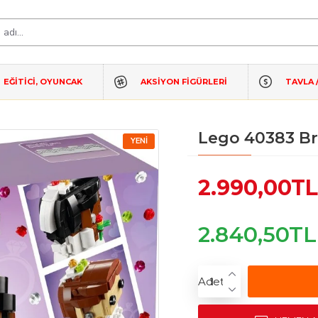
EĞİTİCİ, OYUNCAK
AKSIYON FIGÜRLERI
TAVLA 
Lego 40383 Br
YENI
2.990,00TL
2.840,50T
Adet