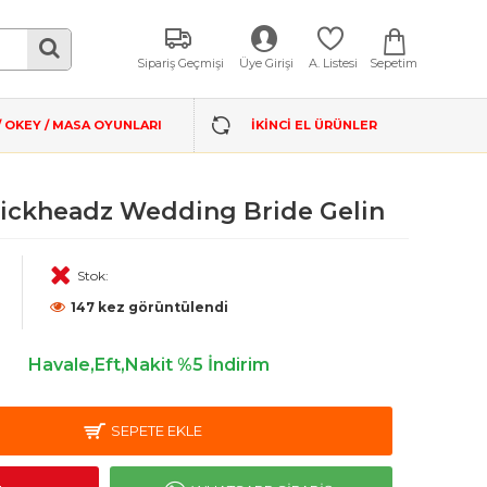
Sepetim
Sipariş Geçmişi
Üye Girişi
A. Listesi
/ OKEY / MASA OYUNLARI
İKINCI EL ÜRÜNLER
ickheadz Wedding Bride Gelin
Stok:
147 kez görüntülendi
L
Havale,Eft,Nakit %5 İndirim
SEPETE EKLE