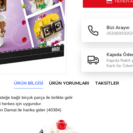
HEMEN A
Bizi Arayın
05306935053
Kapıda Öd
Kapıda Nakit 
Kartı İle Öde
ÜRÜN BILGISI
ÜRÜN YORUMLARI
TAKSITLER
steğe bağlı birçok parça ile birlikte gelir
i herkes için uygundur.
 Damat ile harika gider (40384)