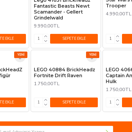
Lego 41631 Brickheadz
Trooper
Fantastic Beasts Newt
Scamander - Gellert
4.990,00TL
Grindelwald
9.990,00TL
TE EKLE
SEPETE EKLE
YENI
YENI
ickHeadZ
LEGO 40884 BrickHeadz
LEGO 406
figür
Fortnite Drift Raven
Captain A
Hulk
1.750,00TL
1.750,00TL
TE EKLE
SEPETE EKLE