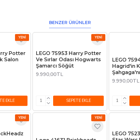
BENZER ÜRÜNLER
YENI
YENI
ry Potter
LEGO 75953 Harry Potter
k Salon
Ve Sırlar Odası Hogwarts
LEGO 7594
Şamarcı Söğüt
Hagrid'in 
Şahgaga'nı
9.990,00TL
9.990,00TL
TE EKLE
SEPETE EKLE
YENI
YENI
ickHeadz
LEGO 7523
Star Wars 