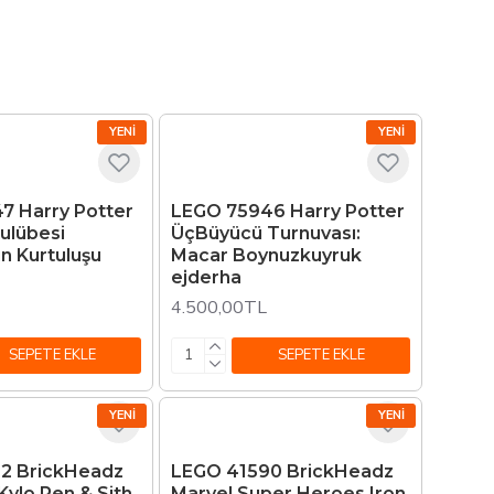
YENI
YENI
7 Harry Potter
LEGO 75946 Harry Potter
Kulübesi
ÜçBüyücü Turnuvası:
n Kurtuluşu
Macar Boynuzkuyruk
ejderha
4.500,00TL
SEPETE EKLE
SEPETE EKLE
YENI
YENI
2 BrickHeadz
LEGO 41590 BrickHeadz
Kylo Ren & Sith
Marvel Super Heroes Iron