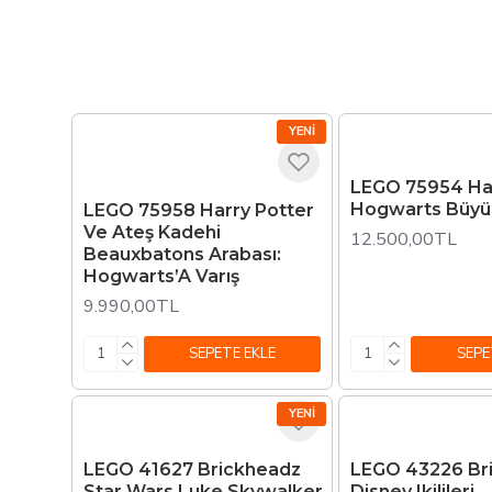
YENI
LEGO 75954 Har
Hogwarts Büyü
LEGO 75958 Harry Potter
Ve Ateş Kadehi
12.500,00TL
Beauxbatons Arabası:
Hogwarts’A Varış
9.990,00TL
SEPETE EKLE
SEPE
YENI
LEGO 41627 Brickheadz
LEGO 43226 Br
Star Wars Luke Skywalker
Disney Ikilileri