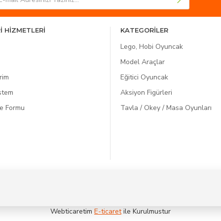
İ HİZMETLERİ
KATEGORİLER
Lego, Hobi Oyuncak
Model Araçlar
rim
Eğitici Oyuncak
istem
Aksiyon Figürleri
de Formu
Tavla / Okey / Masa Oyunları
Webticaretim
E-ticaret
ile Kurulmustur