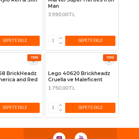
Man
3.990,00TL
SEPETE EKLE
SEPETE EKLE
YENI
YENI
68 BrickHeadz
Lego 40620 Brickheadz
merica and Red
Cruella ve Maleficent
1.750,00TL
SEPETE EKLE
SEPETE EKLE