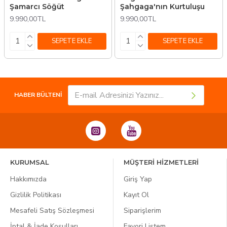
Şamarcı Söğüt
Şahgaga'nın Kurtuluşu
9.990,00TL
9.990,00TL
SEPETE EKLE
SEPETE EKLE
HABER BÜLTENİ
KURUMSAL
MÜŞTERİ HİZMETLERİ
Hakkımızda
Giriş Yap
Gizlilik Politikası
Kayıt Ol
Mesafeli Satış Sözleşmesi
Siparişlerim
İptal & İade Koşulları
Favori Listem