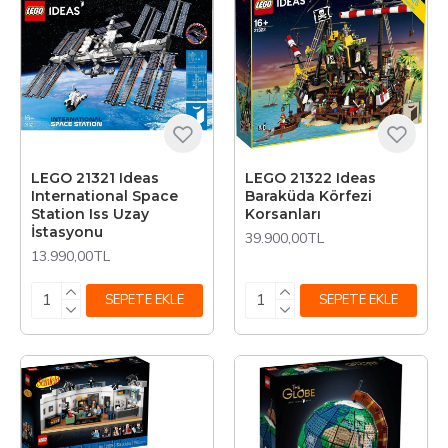
LEGO 21321 Ideas
LEGO 21322 Ideas
International Space
Baraküda Körfezi
Station Iss Uzay
Korsanları
İstasyonu
39.900,00TL
13.990,00TL
SEPETE EKLE
SEPETE EKLE