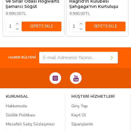
Ve Sırlar Odası Hogwarts
Hagrid'in Kulübesi
Şamarcı Söğüt
Şahgaga'nın Kurtuluşu
9.990,00TL
9.990,00TL
SEPETE EKLE
SEPETE EKLE
HABER BÜLTENİ
KURUMSAL
MÜŞTERİ HİZMETLERİ
Hakkımızda
Giriş Yap
Gizlilik Politikası
Kayıt Ol
Mesafeli Satış Sözleşmesi
Siparişlerim