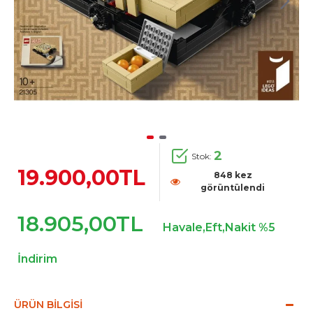
2
Stok:
19.900,00TL
848 kez
görüntülendi
18.905,00TL
Havale,Eft,Nakit %5
İndirim
ÜRÜN BILGISI