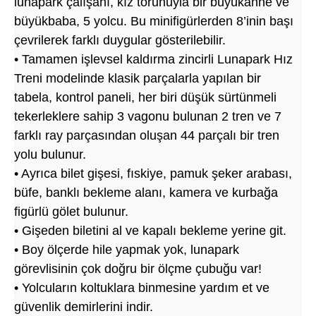
lunapark çalışanı, kız torunuyla bir büyükanne ve
büyükbaba, 5 yolcu. Bu minifigürlerden 8’inin başı
çevrilerek farklı duygular gösterilebilir.
• Tamamen işlevsel kaldırma zincirli Lunapark Hız
Treni modelinde klasik parçalarla yapılan bir
tabela, kontrol paneli, her biri düşük sürtünmeli
tekerleklere sahip 3 vagonu bulunan 2 tren ve 7
farklı ray parçasından oluşan 44 parçalı bir tren
yolu bulunur.
• Ayrıca bilet gişesi, fıskiye, pamuk şeker arabası,
büfe, banklı bekleme alanı, kamera ve kurbağa
figürlü gölet bulunur.
• Gişeden biletini al ve kapalı bekleme yerine git.
• Boy ölçerde hile yapmak yok, lunapark
görevlisinin çok doğru bir ölçme çubuğu var!
• Yolcuların koltuklara binmesine yardım et ve
güvenlik demirlerini indir.