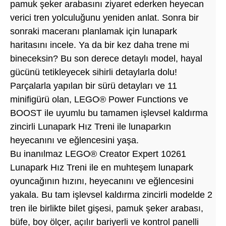
pamuk şeker arabasını ziyaret ederken heyecan
verici tren yolculuğunu yeniden anlat. Sonra bir
sonraki maceranı planlamak için lunapark
haritasını incele. Ya da bir kez daha trene mi
bineceksin? Bu son derece detaylı model, hayal
gücünü tetikleyecek sihirli detaylarla dolu!
Parçalarla yapılan bir sürü detayları ve 11
minifigürü olan, LEGO® Power Functions ve
BOOST ile uyumlu bu tamamen işlevsel kaldırma
zincirli Lunapark Hız Treni ile lunaparkın
heyecanını ve eğlencesini yaşa.
Bu inanılmaz LEGO® Creator Expert 10261
Lunapark Hız Treni ile en muhteşem lunapark
oyuncağının hızını, heyecanını ve eğlencesini
yakala. Bu tam işlevsel kaldırma zincirli modelde 2
tren ile birlikte bilet gişesi, pamuk şeker arabası,
büfe, boy ölçer, açılır bariyerli ve kontrol panelli