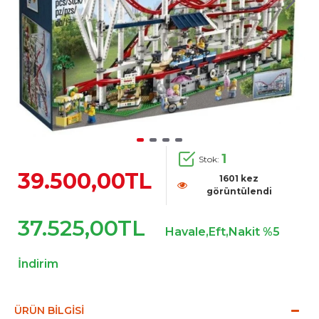
1
Stok:
39.500,00TL
1601 kez
görüntülendi
37.525,00TL
Havale,Eft,Nakit %5
İndirim
ÜRÜN BILGISI