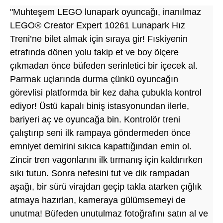
"Muhteşem LEGO lunapark oyuncağı, inanılmaz
LEGO® Creator Expert 10261 Lunapark Hız
Treni’ne bilet almak için sıraya gir! Fıskiyenin
etrafında dönen yolu takip et ve boy ölçere
çıkmadan önce büfeden serinletici bir içecek al.
Parmak uçlarında durma çünkü oyuncağın
görevlisi platformda bir kez daha çubukla kontrol
ediyor! Üstü kapalı biniş istasyonundan ilerle,
bariyeri aç ve oyuncağa bin. Kontrolör treni
çalıştırıp seni ilk rampaya göndermeden önce
emniyet demirini sıkıca kapattığından emin ol.
Zincir tren vagonlarını ilk tırmanış için kaldırırken
sıkı tutun. Sonra nefesini tut ve dik rampadan
aşağı, bir sürü virajdan geçip takla atarken çığlık
atmaya hazırlan, kameraya gülümsemeyi de
unutma! Büfeden unutulmaz fotoğrafını satın al ve