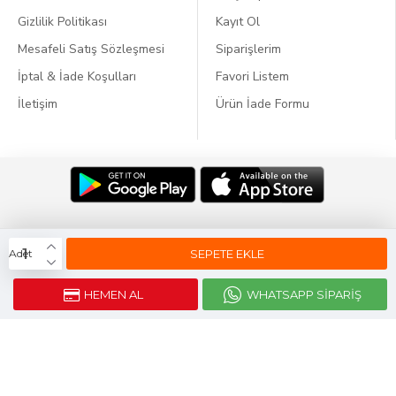
Gizlilik Politikası
Kayıt Ol
Mesafeli Satış Sözleşmesi
Siparişlerim
İptal & İade Koşulları
Favori Listem
İletişim
Ürün İade Formu
Dil:
SEPETE EKLE
Adet
HEMEN AL
WHATSAPP SIPARIŞ
Webticaretim
E-ticaret
ile Kurulmustur