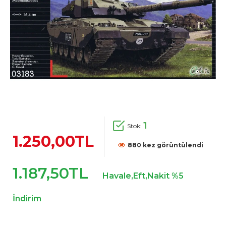
1
Stok:
1.250,00TL
880 kez görüntülendi
1.187,50TL
Havale,Eft,Nakit %5
İndirim