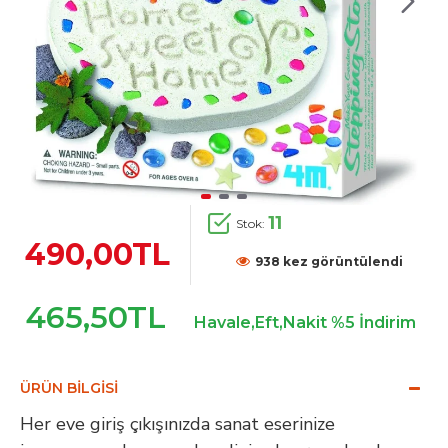
11
Stok:
490,00TL
938 kez görüntülendi
465,50TL
Havale,Eft,Nakit %5 İndirim
ÜRÜN BILGISI
Her eve giriş çıkışınızda sanat eserinize