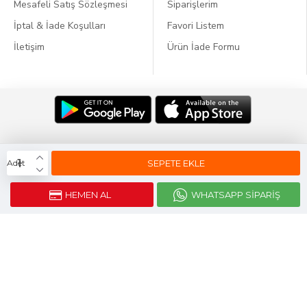
Mesafeli Satış Sözleşmesi
Siparişlerim
İptal & İade Koşulları
Favori Listem
İletişim
Ürün İade Formu
Dil:
SEPETE EKLE
Adet
HEMEN AL
WHATSAPP SIPARIŞ
Webticaretim
E-ticaret
ile Kurulmustur