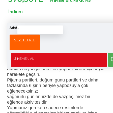
Havale,Eft,Nakit %5
İndirim
Adet
ÜRÜN BILGISI
SEPETE EKLE
Kocaman yapboz ve perilerle inanılmaz
eğleneceksiniz
Üç boyutlu yapbozla harika periler diyarı oyun
HEMEN AL
sahnesi yaratın;
bırakın hayal gücünüz bu yapboz koleksiyonuyla
harekete geçsin.
Pijama partileri, doğum günü partileri ve daha
fazlasında 6 şirin periyle yapbozuyla çok
eğleneceksiniz;
yağmurlu günlerinizde de vazgeçilmez bir
eğlence aktivitesidir
Yapmanız gereken sadece resimlerde