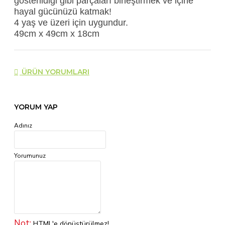
gösterildiği gibi parçaları birleştirmek ve içine
hayal gücünüzü katmak!
4 yaş ve üzeri için uygundur.
49cm x 49cm x 18cm
ÜRÜN YORUMLARI
YORUM YAP
Adınız
Yorumunuz
Not:
HTML'e dönüştürülmez!