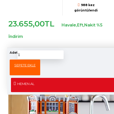
988 kez
görüntülendi
23.655,00TL
Havale,Eft,Nakit %5
İndirim
Adet
ÜRÜN BILGISI
SEPETE EKLE
Üreticiden
HEMEN AL